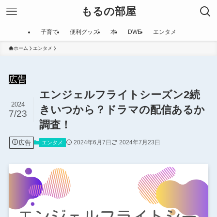
もるの部屋
子育て
便利グッズ
本
DWE
エンタメ
ホーム
エンタメ
広告
エンジェルフライトシーズン2続
2024
きいつから？ドラマの配信あるか
7/23
調査！
広告
2024年6月7日
2024年7月23日
エンタメ