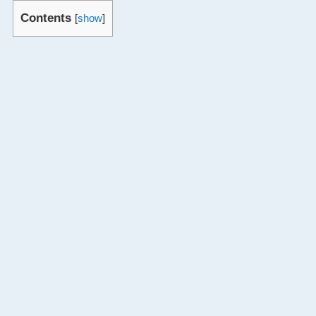
Contents
[
show
]